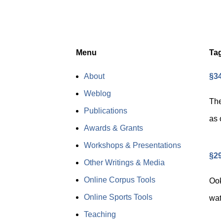
Menu
Ta
About
§3
Weblog
The
Publications
as 
Awards & Grants
Workshops & Presentations
§29
Other Writings & Media
Online Corpus Tools
Ook
Online Sports Tools
wat
Teaching