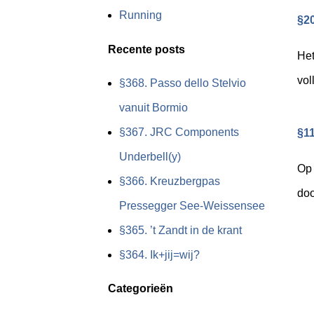
Running
§20
Recente posts
Het
vol
§368. Passo dello Stelvio
vanuit Bormio
§367. JRC Components
§11
Underbell(y)
Op 
§366. Kreuzbergpas
doo
Pressegger See-Weissensee
§365. ’t Zandt in de krant
§364. Ik+jij=wij?
Categorieën