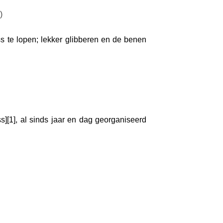
)
oss te lopen; lekker glibberen en de benen
s][1], al sinds jaar en dag georganiseerd