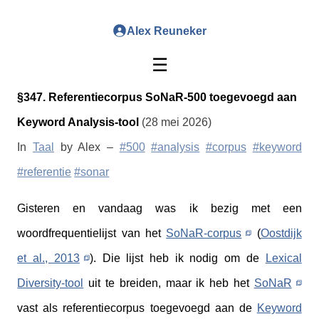
Alex Reuneker
☰
§347. Referentiecorpus SoNaR-500 toegevoegd aan
Keyword Analysis-tool
(28 mei 2026)
In
Taal
by Alex –
#500
#analysis
#corpus
#keyword
#referentie
#sonar
Gisteren en vandaag was ik bezig met een
woordfrequentielijst van het
SoNaR-corpus
(
Oostdijk
et al., 2013
). Die lijst heb ik nodig om de
Lexical
Diversity-tool
uit te breiden, maar ik heb het
SoNaR
vast als referentiecorpus toegevoegd aan de
Keyword