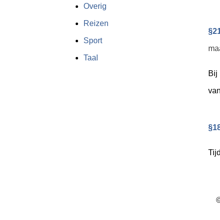
Overig
Reizen
§21
Sport
maa
Taal
Bij
van
§18
Tij