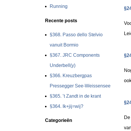
Running
§24
Recente posts
Voo
Lei
§368. Passo dello Stelvio
vanuit Bormio
§367. JRC Components
§24
Underbell(y)
Nog
§366. Kreuzbergpas
ook
Pressegger See-Weissensee
§365. ’t Zandt in de krant
§24
§364. Ik+jij=wij?
De 
Categorieën
van