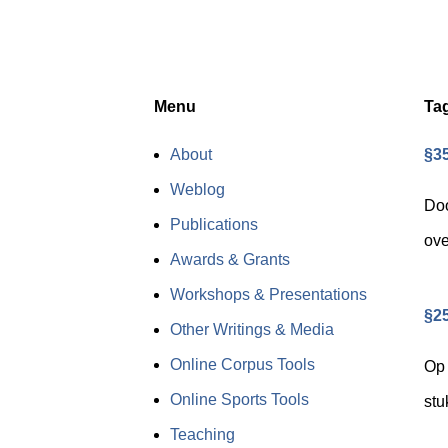
Menu
Ta
About
§35
Weblog
Doo
Publications
ove
Awards & Grants
Workshops & Presentations
§25
Other Writings & Media
Online Corpus Tools
Op 
Online Sports Tools
stu
Teaching