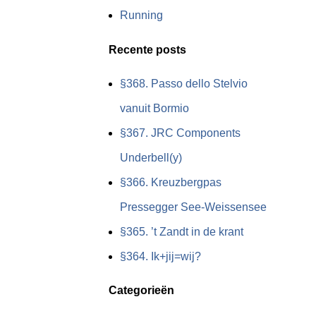
Running
Recente posts
§368. Passo dello Stelvio
vanuit Bormio
§367. JRC Components
Underbell(y)
§366. Kreuzbergpas
Pressegger See-Weissensee
§365. ’t Zandt in de krant
§364. Ik+jij=wij?
Categorieën