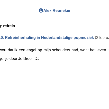
Alex Reuneker
g:
refrein
0. Refreinherhaling in Nederlandstalige popmuziek
(2 febru
 wou dat ik een engel op mijn schouders had, want het leven is
eltje door Je Broer, DJ