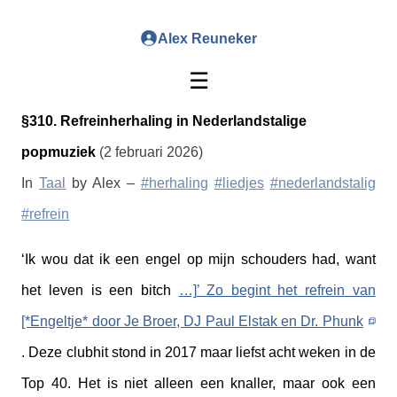
Alex Reuneker
☰
§310. Refreinherhaling in Nederlandstalige
popmuziek
(2 februari 2026)
In
Taal
by Alex –
#herhaling
#liedjes
#nederlandstalig
#refrein
‘Ik wou dat ik een engel op mijn schouders had, want
het leven is een bitch
…]’ Zo begint het refrein van
[*Engeltje* door Je Broer, DJ Paul Elstak en Dr. Phunk
. Deze clubhit stond in 2017 maar liefst acht weken in de
Top 40. Het is niet alleen een knaller, maar ook een