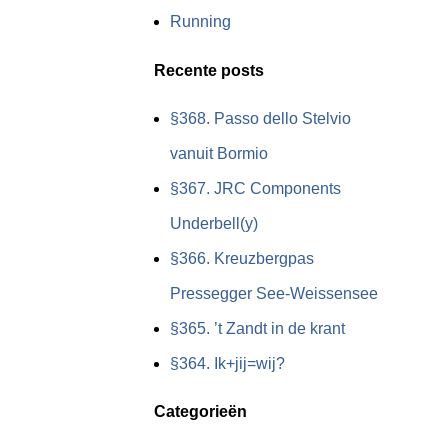
Running
Recente posts
§368. Passo dello Stelvio
vanuit Bormio
§367. JRC Components
Underbell(y)
§366. Kreuzbergpas
Pressegger See-Weissensee
§365. ’t Zandt in de krant
§364. Ik+jij=wij?
Categorieën