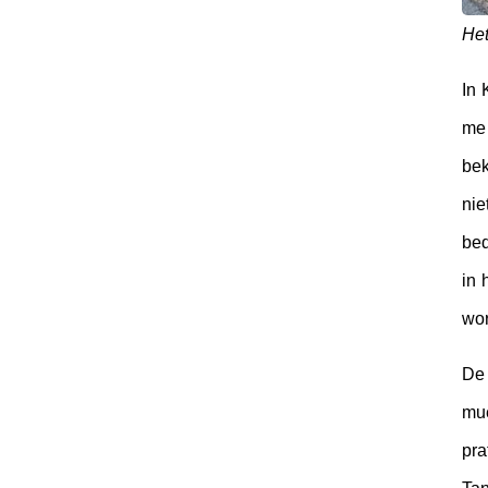
Het
In 
me 
bek
nie
be
in 
wor
De 
mue
pra