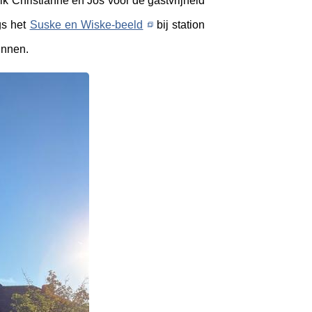
k Christianne en Jos voor de gastvrijheid
gs het
Suske en Wiske-beeld
bij station
innen.