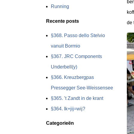
ben
Running
kof
Recente posts
de 
§368. Passo dello Stelvio
vanuit Bormio
§367. JRC Components
Underbell(y)
§366. Kreuzbergpas
Pressegger See-Weissensee
§365. ’t Zandt in de krant
§364. Ik+jij=wij?
Categorieën