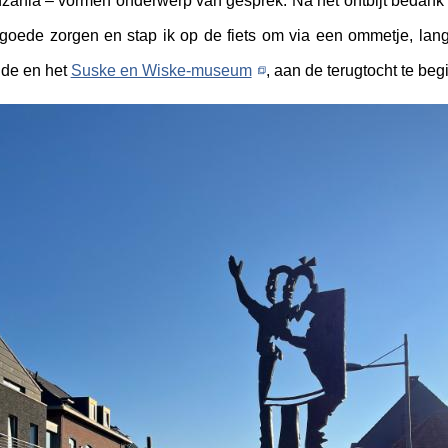
zania – vormen onderwerp van gesprek. Na het ontbijt bedank i
goede zorgen en stap ik op de fiets om via een ommetje, lan
de en het
Suske en Wiske-museum
, aan de terugtocht te beg