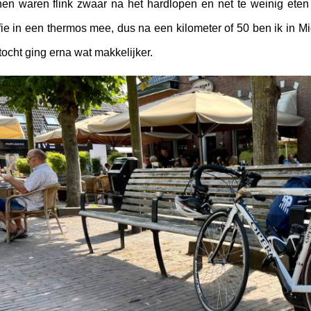
en waren flink zwaar na het hardlopen en net te weinig eten 
fie in een thermos mee, dus na een kilometer of 50 ben ik in 
tocht ging erna wat makkelijker.