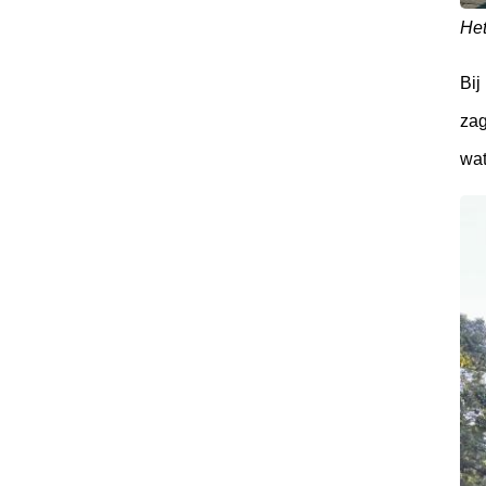
Het
Bij
zag
wat