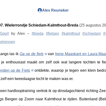
Alex Reuneker
07. Wielerrondje Schiedam-Kalmthout-Breda
(25 augustus 2
Sport
by Alex –
#breda
#fietsen
#kalmthout
#schiedam
#
elrennen
angs las ik
Ga op de fiets
van
Irene Maaskant en Laura Maa
 je enthousiast maakt om zelf ook wat langere tochten te fiet
enden op de Fiets
ontdekte, waarop je tegen een klein bedr
zelf een tweedaagse tocht te maken was er.
een hardlooptraining vertrok ik op dinsdagochtend richting Ze
gs Bergen op Zoom naar Kalmthout te rijden. Buitenland (Bel