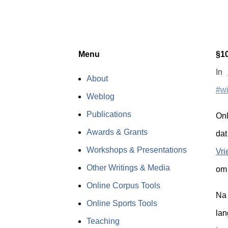
Menu
§1
In
About
#wi
Weblog
Publications
Onl
Awards & Grants
dat
Workshops & Presentations
Vri
Other Writings & Media
om 
Online Corpus Tools
Na 
Online Sports Tools
lan
Teaching