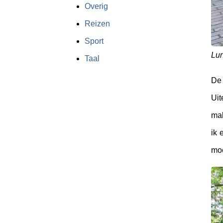
Overig
Reizen
Sport
Lun
Taal
De 
Uit
mak
ik 
moo