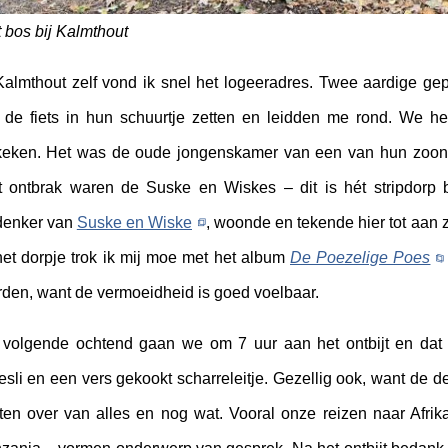
 bos bij Kalmthout
Kalmthout zelf vond ik snel het logeeradres. Twee aardige gep
de fiets in hun schuurtje zetten en leidden me rond. We 
eken. Het was de oude jongenskamer van een van hun zoons 
t ontbrak waren de Suske en Wiskes – dit is hét stripdorp b
denker van
Suske en Wiske
, woonde en tekende hier tot aan 
het dorpje trok ik mij moe met het album
De Poezelige Poes
den, want de vermoeidheid is goed voelbaar.
volgende ochtend gaan we om 7 uur aan het ontbijt en dat 
sli en een vers gekookt scharreleitje. Gezellig ook, want de 
ten over van alles en nog wat. Vooral onze reizen naar Afrika