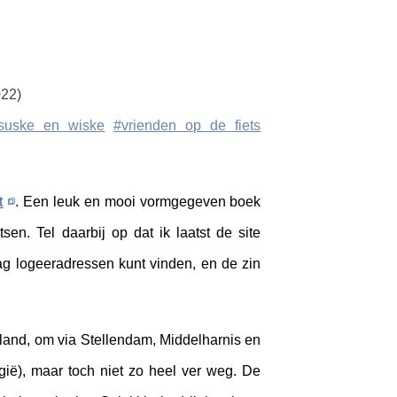
022)
suske en wiske
#vrienden op de fiets
t
. Een leuk en mooi vormgegeven boek
sen. Tel daarbij op dat ik laatst de site
ag logeeradressen kunt vinden, en de zin
eland, om via Stellendam, Middelharnis en
gië), maar toch niet zo heel ver weg. De