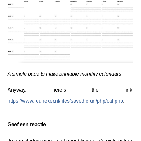
A simple page to make printable monthly calendars
Anyway, here’s the link:
https://www.reuneker.nl/files/savetherun/php/cal.php
.
Geef een reactie
Je e-mailadres wordt niet gepubliceerd.
Vereiste velden